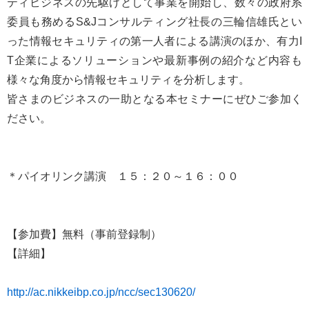
ティビジネスの先駆けとして事業を開始し、数々の政府系
委員も務めるS&Jコンサルティング社長の三輪信雄氏とい
った情報セキュリティの第一人者による講演のほか、有力I
T企業によるソリューションや最新事例の紹介など内容も
様々な角度から情報セキュリティを分析します。
皆さまのビジネスの一助となる本セミナーにぜひご参加く
ださい。
＊パイオリンク講演 １５：２０～１６：００
【参加費】無料（事前登録制）
【詳細】
http://ac.nikkeibp.co.jp/ncc/sec130620/